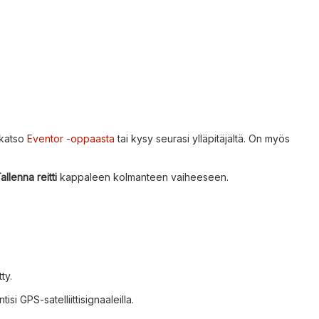
 katso
Eventor -oppaasta
tai kysy seurasi ylläpitäjältä. On myös
allenna reitti
kappaleen kolmanteen vaiheeseen.
ty.
i GPS-satelliittisignaaleilla.