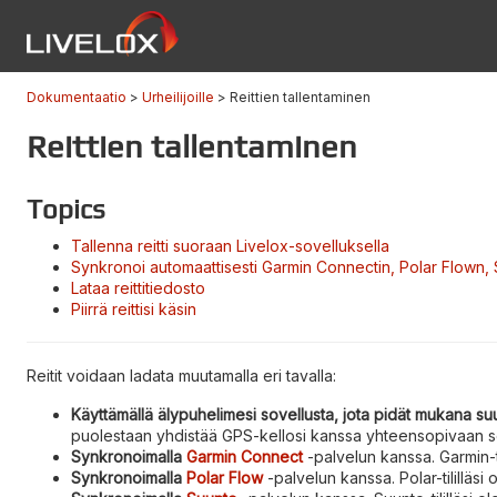
Dokumentaatio
Urheilijoille
Reittien tallentaminen
Reittien tallentaminen
Topics
Tallenna reitti suoraan Livelox-sovelluksella
Synkronoi automaattisesti Garmin Connectin, Polar Flown,
Lataa reittitiedosto
Piirrä reittisi käsin
Reitit voidaan ladata muutamalla eri tavalla:
Käyttämällä älypuhelimesi sovellusta, jota pidät mukana su
puolestaan yhdistää GPS-kellosi kanssa yhteensopivaan so
Synkronoimalla
Garmin Connect
-palvelun kanssa. Garmin-til
Synkronoimalla
Polar Flow
-palvelun kanssa. Polar-tililläsi 