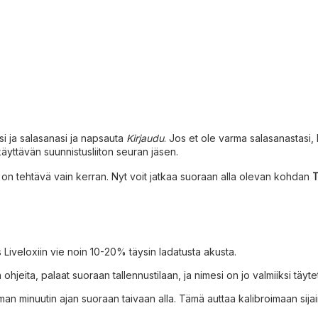
esi ja salasanasi ja napsauta
Kirjaudu
. Jos et ole varma salasanastasi,
käyttävän suunnistusliiton seuran jäsen.
 on tehtävä vain kerran. Nyt voit jatkaa suoraan alla olevan kohdan
T
s Liveloxiin vie noin 10-20% täysin ladatusta akusta.
ohjeita, palaat suoraan tallennustilaan, ja nimesi on jo valmiiksi täytet
minuutin ajan suoraan taivaan alla. Tämä auttaa kalibroimaan sijaintis