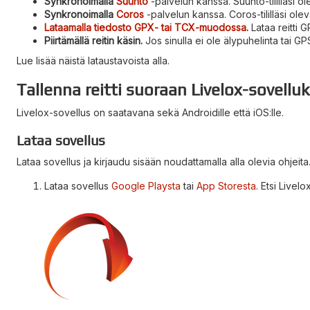
Synkronoimalla
Suunto
-palvelun kanssa. Suunto-tililläsi ole
Synkronoimalla
Coros
-palvelun kanssa. Coros-tililläsi oleva
Lataamalla tiedosto GPX- tai TCX-muodossa
.
Lataa reitti G
Piirtämällä reitin käsin.
Jos sinulla ei ole älypuhelinta tai GPS-k
Lue lisää näistä lataustavoista alla.
Tallenna reitti suoraan Livelox-sovelluk
Livelox-sovellus on saatavana sekä Androidille että iOS:lle.
Lataa sovellus
Lataa sovellus ja kirjaudu sisään noudattamalla alla olevia ohjeita
Lataa sovellus
Google Playsta
tai
App Storesta
. Etsi Livel