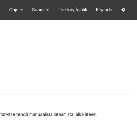
Ohje
Suomi
Tee käyttäjätili
Kirjaudu
tarvitse tehdä manuaalista lataamista jälkikäteen.