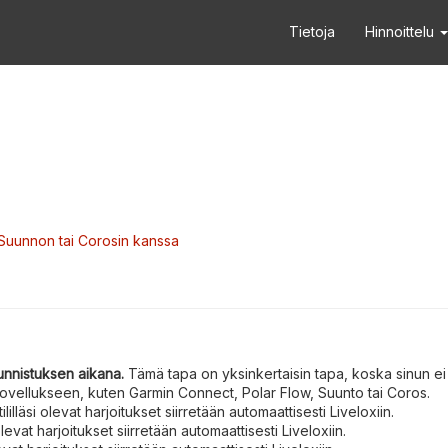
Tietoja
Hinnoittelu
 Suunnon tai Corosin kanssa
unnistuksen aikana.
Tämä tapa on yksinkertaisin tapa, koska sinun ei 
vellukseen, kuten Garmin Connect, Polar Flow, Suunto tai Coros.
illäsi olevat harjoitukset siirretään automaattisesti Liveloxiin.
olevat harjoitukset siirretään automaattisesti Liveloxiin.