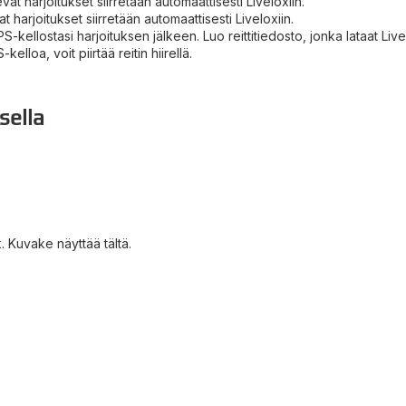
vat harjoitukset siirretään automaattisesti Liveloxiin.
t harjoitukset siirretään automaattisesti Liveloxiin.
PS-kellostasi harjoituksen jälkeen. Luo reittitiedosto, jonka lataat Live
elloa, voit piirtää reitin hiirellä.
sella
.
ox. Kuvake näyttää tältä.