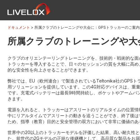
ドキュメント
所属クラブのトレーニングや大会に：GPSトラッカーのご案内
所属クラブのトレーニングや大
クラブのオリエンテーリングトレーニングを、技術的・戦術的な面か
トラッカーを導入することで、日々のセッションの質を大幅に高め
的な安全性を向上させることができます。
弊社では、EU（欧州連合）で製造されているTeltonika社のGPS
用ソリューションを提供しています。この4G対応デバイスは、重量わず
です。充電式バッテリーは最長9時間持続し、ポケットやアームバ
きます。
電源を入れると、トラッカーはアスリートのリアルタイムの位置情報を
中にリアルタイムでアスリートの動きを追うことができ、終了後は
ため、指導（教育）目的と安全管理の双方において非常に価値のあ
世界中の20以上のトラッカーモデルを評価した結果、高い耐久性と
た。前世代の2Gモデルの正統な後継機として、高品質な製品をお