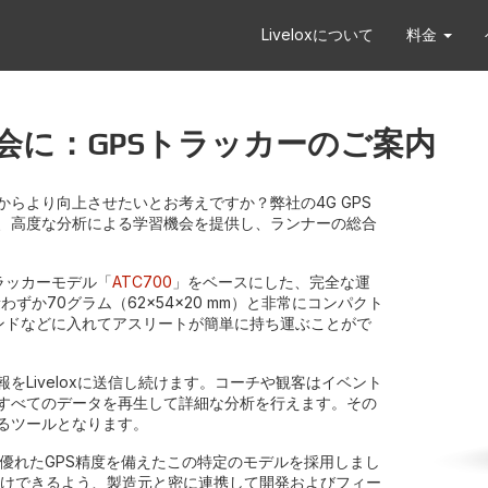
Liveloxについて
料金
会に：GPSトラッカーのご案内
らより向上させたいとお考えですか？弊社の4G GPS
、高度な分析による学習機会を提供し、ランナーの総合
トラッカーモデル「
ATC700
」をベースにした、完全な運
か70グラム（62×54×20 mm）と非常にコンパクト
ンドなどに入れてアスリートが簡単に持ち運ぶことがで
Liveloxに送信し続けます。コーチや観客はイベント
すべてのデータを再生して詳細な分析を行えます。その
るツールとなります。
優れたGPS精度を備えたこの特定のモデルを採用しまし
届けできるよう、製造元と密に連携して開発およびフィー