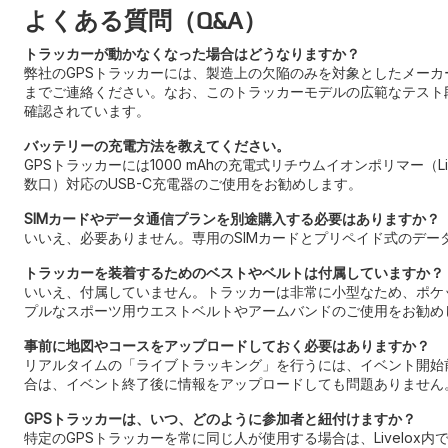
よくある質問（Q&A）
トラッカーが動かなくなった場合はどうなりますか？
弊社のGPSトラッカーには、製造上の欠陥のみを対象としたメーカー
までご連絡ください。なお、このトラッカーモデルの広範なテスト
確認されています。
バッテリーの充電方法を教えてください。
GPSトラッカーには1000 mAhの充電式リチウムイオンポリマー
数口）対応のUSB-C充電器のご使用をお勧めします。
SIMカードやデータ通信プランを別途購入する必要はありますか？
いいえ、必要ありません。専用のSIMカードとプリペイド式のデー
トラッカーを装着するためのベストやベルトは付属していますか？
いいえ、付属していません。トラッカーは非常に小型なため、ポケ
プルなスポーツ用ウエストベルトやアームバンドのご使用をお勧め
事前に地図やコースをアップロードしておく必要はありますか？
リアルタイムの「ライブトラッキング」を行うには、イベント開始前
合は、イベント終了後に情報をアップロードしても問題ありません
GPSトラッカーは、いつ、どのように参加者と紐付けますか？
特定のGPSトラッカーを常に同じ人が使用する場合は、Livel