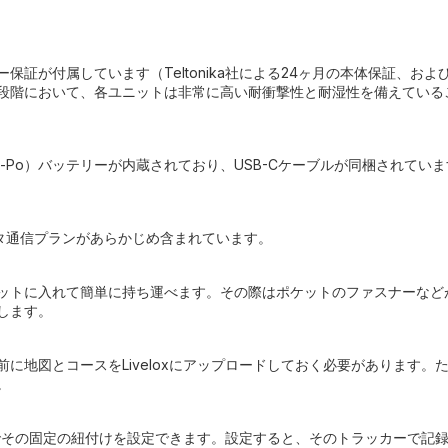
保証が付属しています（Teltonika社による24ヶ月の本体保証、
段階において、各ユニットは非常に高い耐衝撃性と耐湿性を備えている
（Li-Po）バッテリーが内蔵されており、USB-Cケーブルが同梱され
タ通信プランがあらかじめ含まれています。
ットに入れて簡単に持ち運べます。その際はポケットのファスナーなど
します。
に地図とコースをLiveloxにアップロードしておく必要があります
。
ox内でその固定の紐付けを設定できます。設定すると、そのトラッカーで