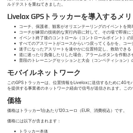
ルドテストを重ねてきました。
Livelox GPSトラッカーを導入するメ
コーチ、保護者、観客がオリエンテーリングのイベントを簡
コーチが練習の技術的な実行内容に対して、その場で即座に
イベント終了後のコントロール（コントロールポイント）の
すべてのアスリートがコースからいつ戻ってくるかを、コー
迷子になったアスリートを速やかに位置特定し、救助できる
道に迷ったり負傷したりした場合、アラームボタンを作動さ
普段のトレーニングセッションと大会（コンペティション）
モバイルネットワーク
このGPSトラッカーは、位置情報をLiveloxに送信するために
を提供する事業者のネットワーク経由で信号が送信されます。この
価格
価格はトラッカー1台あたり120ユーロ（EUR、消費税込）です。
価格には以下が含まれます：
トラッカー本体