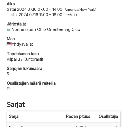
Aika
tiistai 2024.07.16 07.00
–
14.00
America/New York
Tiistai 2024.07.16 11:00
–
18:00
Etc/UTC
Järjestäjät
Northeastern Ohio Orienteering Club
Maa
Yhdysvallat
Tapahtuman taso
Kilpailu / Kuntorastit
Sarjojen lukumäärä
5
Osallistujien määrä reiteillä
12
Sarjat
Sarja
Radan pituus
Osallistujia