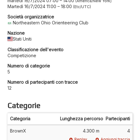
martedì 16/7/2024 07:00
–
14:00
America/New York
Martedì 16/7/2024 11:00
–
18:00
Etc/UTC
Società organizzatrice
Northeastern Ohio Orienteering Club
Nazione
Stati Uniti
Classificazione dell'evento
Competizione
Numero di categorie
5
Numero di partecipanti con tracce
12
Categorie
Categoria
Lunghezza percorso
Partecipanti
BrownX
4.300 m
4
Replay
Aggiungi traccia