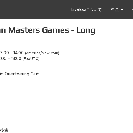
Liveloxについて
料金
Masters Games - Long
7:00
–
14:00
America/New York
:00
–
18:00
Etc/UTC
io Orienteering Club
技者