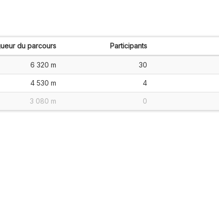
ueur du parcours
Participants
6 320 m
30
4 530 m
4
3 080 m
0