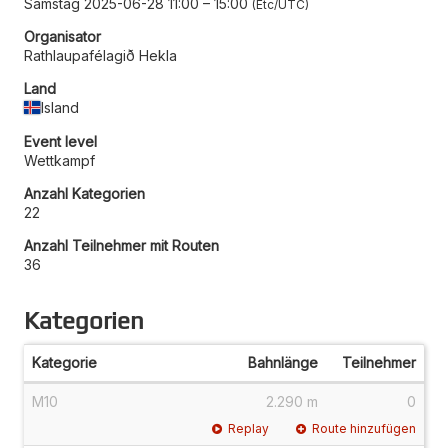
Samstag 2025-06-28 11:00
–
15:00
Etc/UTC
Organisator
Rathlaupafélagið Hekla
Land
Island
Event level
Wettkampf
Anzahl Kategorien
22
Anzahl Teilnehmer mit Routen
36
Kategorien
Kategorie
Bahnlänge
Teilnehmer
M10
2.290 m
0
Replay
Route hinzufügen