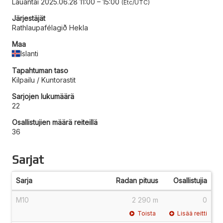
Lauantai 2025.06.28 11:00
–
15:00
Etc/UTC
Järjestäjät
Rathlaupafélagið Hekla
Maa
Islanti
Tapahtuman taso
Kilpailu / Kuntorastit
Sarjojen lukumäärä
22
Osallistujien määrä reiteillä
36
Sarjat
Sarja
Radan pituus
Osallistujia
M10
2 290 m
0
Toista
Lisää reitti