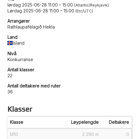
lørdag 2025-06-28 11:00
–
15:00
Atlantic/Reykjavik
Lørdag 2025-06-28 11:00
–
15:00
Etc/UTC
Arrangører
Rathlaupafélagið Hekla
Land
Island
Nivå
Konkurranse
Antall klasser
22
Antall deltakere med ruter
36
Klasser
Klasse
Løypelengde
Deltakere
M10
2 290 m
0