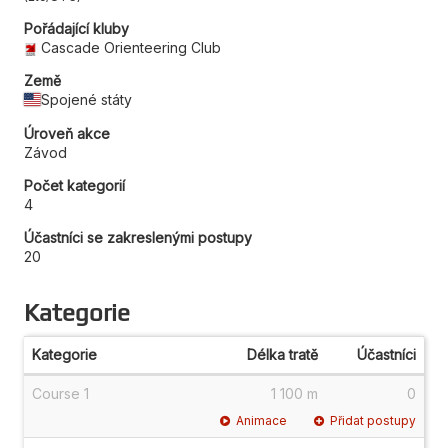
Pořádající kluby
Cascade Orienteering Club
Země
Spojené státy
Úroveň akce
Závod
Počet kategorií
4
Účastníci se zakreslenými postupy
20
Kategorie
Kategorie
Délka tratě
Účastníci
Course 1
1 100 m
0
Animace
Přidat postupy