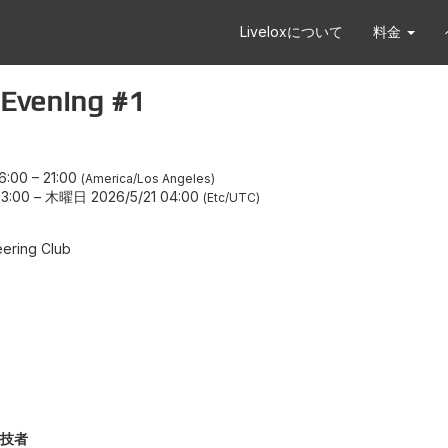
Liveloxについて
料金
vening #1
6:00
–
21:00
America/Los Angeles
3:00
–
木曜日 2026/5/21 04:00
Etc/UTC
ering Club
技者