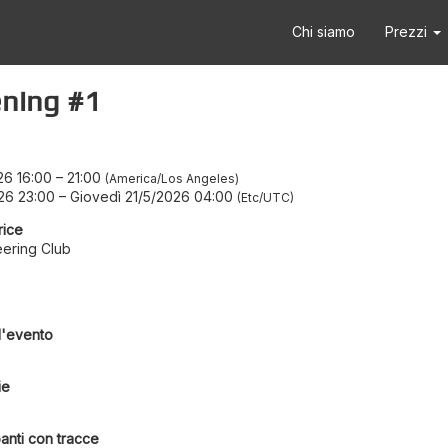
Chi siamo
Prezzi
ning #1
26 16:00
–
21:00
America/Los Angeles
26 23:00
–
Giovedì 21/5/2026 04:00
Etc/UTC
rice
ering Club
l'evento
ie
anti con tracce