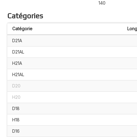
140
Catégories
Catégorie
Long
D21A
D21AL
H21A
H21AL
D20
H20
D18
H18
D16