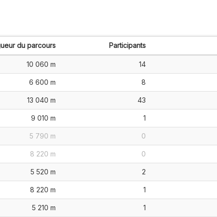
ueur du parcours
Participants
10 060 m
14
6 600 m
8
13 040 m
43
9 010 m
1
5 790 m
0
8 220 m
0
5 520 m
2
8 220 m
1
5 210 m
1