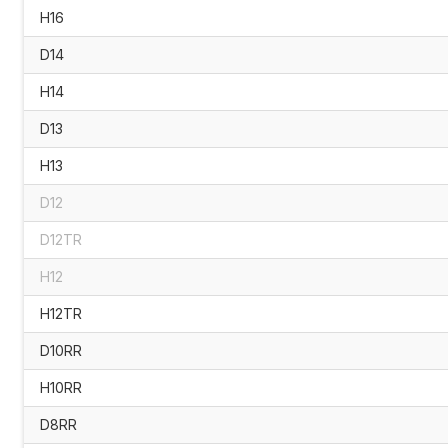
H16
D14
H14
D13
H13
D12
D12TR
H12
H12TR
D10RR
H10RR
D8RR