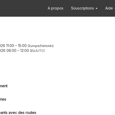
A propos
Souscriptions
Aide
26 11:00
–
15:00
Europe/Helsinki
026 08:00
–
12:00
Etc/UTC
ment
ries
pants avec des routes