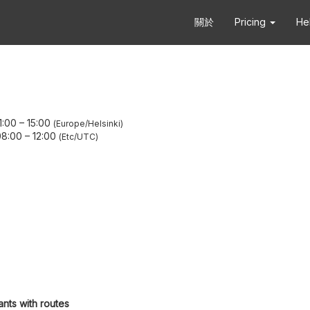
關於
Pricing
He
1:00
–
15:00
Europe/Helsinki
8:00
–
12:00
Etc/UTC
ants with routes