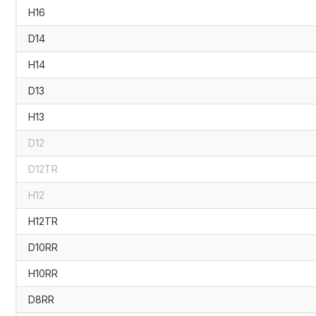
H16
D14
H14
D13
H13
D12
D12TR
H12
H12TR
D10RR
H10RR
D8RR