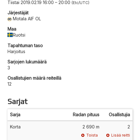
Tiistai 2019.02.19 16:00
–
20:00
Etc/UTC
Järjestäjät
Motala AIF OL
Maa
Ruotsi
Tapahtuman taso
Harjoitus
Sarjojen lukumäärä
3
Osallistujien määrä reiteillä
12
Sarjat
Sarja
Radan pituus
Osallistujia
Korta
2 690 m
2
Toista
Lisää reitti