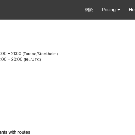
關於
Pricing
He
:00
–
21:00
Europe/Stockholm
:00
–
20:00
Etc/UTC
ants with routes