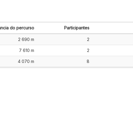
ância do percurso
Participantes
2 690 m
2
7 610 m
2
4 070 m
8