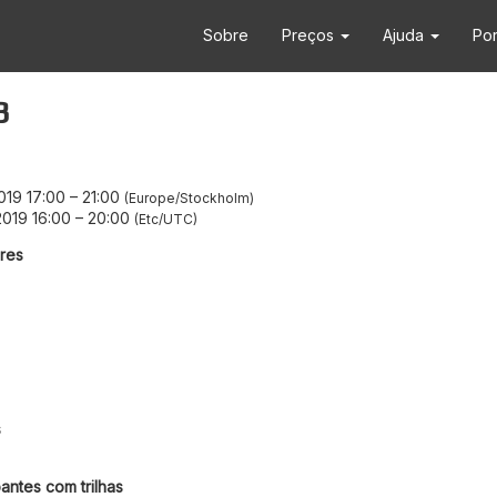
Sobre
Preços
Ajuda
Po
3
019 17:00
–
21:00
Europe/Stockholm
2019 16:00
–
20:00
Etc/UTC
res
s
antes com trilhas