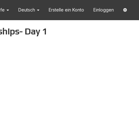
lfe
Deutsch
Erstelle ein Konto
Einloggen
ships- Day 1