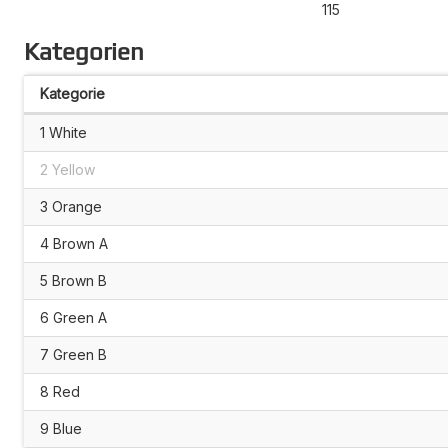
115
Kategorien
Kategorie
1 White
2 Yellow
3 Orange
4 Brown A
5 Brown B
6 Green A
7 Green B
8 Red
9 Blue