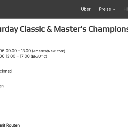
Über
Preise
Hi
turday Classic & Master's Champion
06 09:00
–
13:00
America/New York
06 13:00
–
17:00
Etc/UTC
cinnati
en
mit Routen