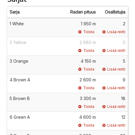
Sarja
Radan pituus
Osallistujia
1 White
1 950 m
2
Toista
Lisää reitti
2 Yellow
2 680 m
0
Toista
Lisää reitti
3 Orange
4 150 m
5
Toista
Lisää reitti
4 Brown A
2 600 m
9
Toista
Lisää reitti
5 Brown B
3 300 m
18
Toista
Lisää reitti
6 Green A
4 600 m
12
Toista
Lisää reitti