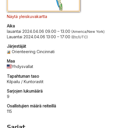
Näytä yleiskuvakartta
Aika
lauantai 2024.04.06 09.00
–
13.00
America/New York
Lauantai 2024.04.06 13:00
–
17:00
Etc/UTC
Järjestäjät
Orienteering Cincinnati
Maa
Yhdysvallat
Tapahtuman taso
Kilpailu / Kuntorastit
Sarjojen lukumäärä
9
Osallistujien määrä reiteillä
115
Sarjat