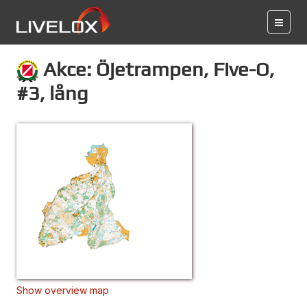
Akce: Öjetrampen, Five-O,
#3, lång
Show overview map