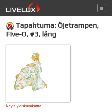
Tapahtuma: Öjetrampen,
Five-O, #3, lång
Näytä yleiskuvakartta