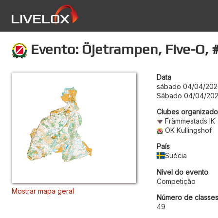
Evento: Öjetrampen, Five-O, #
Data
sábado 04/04/202
Sábado 04/04/202
Clubes organizado
Främmestads IK
OK Kullingshof
País
Suécia
Nível do evento
Competição
Mostrar mapa geral
Número de classe
49