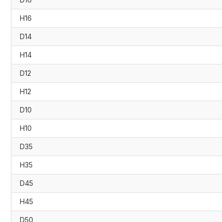
H16
D14
H14
D12
H12
D10
H10
D35
H35
D45
H45
D50