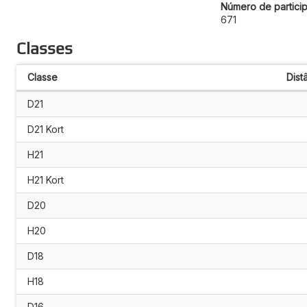
Número de particip
671
Classes
Classe
Dist
D21
D21 Kort
H21
H21 Kort
D20
H20
D18
H18
D16