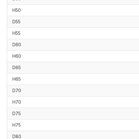
H50
D55
H55
D60
H60
D65
H65
D70
H70
D75
H75
D80