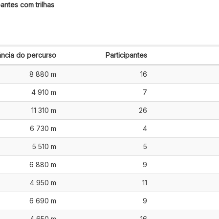
antes com trilhas
ância do percurso
Participantes
8 880 m
16
4 910 m
7
11 310 m
26
6 730 m
4
5 510 m
5
6 880 m
9
4 950 m
11
6 690 m
9
4 650 m
16