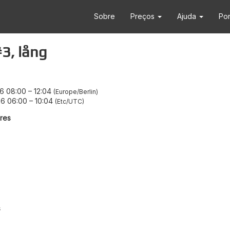
Sobre
Preços
Ajuda
Po
3, lång
6 08:00
–
12:04
Europe/Berlin
6 06:00
–
10:04
Etc/UTC
res
s