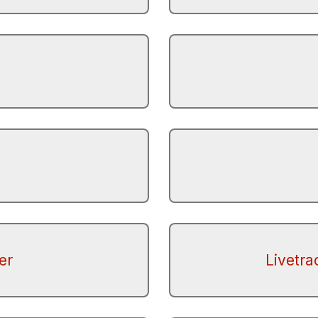
er
Livetr