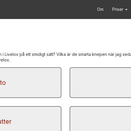
Om
Priser
i Livelox på ett smidigt sätt? Vilka är de smarta knepen när jag sed
velox.
to
tter