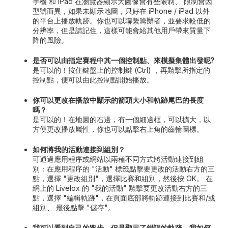
手機 和 iPad 在瀏覽器顯示大圖像會有些限制、 限制會因
型號而異，如果未顯示地圖，只好在 iPhone / iPad 以外
的平台上播放軌跡。你也可以聯繫籌辦者，並要求較低的
分辨率，但是請記住，這樣可能會給其他用戶帶來質量下
降的風險。
是否可以由指定賽程中其一個控制點、來模擬集體出發呢?
是可以的！按住鍵盤上的控制鍵 (Ctrl) ，再㸃擊所指定的
控制點，便可以由此控制點開始播放。
你可以更改在播放中顯示的箭頭大小和軌跡尾巴的長度
嗎？
是可以的！在地圖的右邊，有一個細邊框，可以擴大，以
方便更改播放屬性，你也可以點擊右上角的齒輪圖標。
如何將我的活動連接到組別？
可通過應用程序或網站以兩種不同方式將活動連接到組
別：在應用程序的 "活動" 標籤點擊要更改的活動右方的三
點，選擇 "更改組別"，選擇比賽和組別，然後按 OK。 在
網上的 Livelox 的 "我的活動" 㸃擊要更改活動右方的三
點，選擇 "編輯軌跡"，在頁面底部將軌跡連接到比賽和/或
組別、 最後點擊 "儲存"。
我可以看到自己的跑步，但是顯示了錯誤的軌跡，我如何