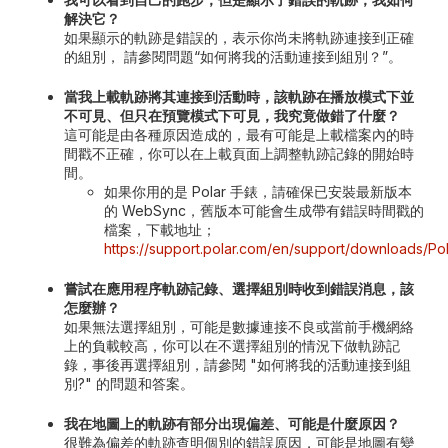
解決它？
如果顯示的軌跡是錯誤的，表示你尚未將軌跡連接到正確
的組別， 請參閱問題“如何將我的活動連接到組別？”。
當我上載軌跡將其連接到活動時，該軌跡在播放模式下並
不可見、但只在預覽模式下可見，我究竟做錯了什麼？
這可能是由各種原因造成的，最有可能是上載檔案內的時
間戳不正確，你可以在上載頁面上調整軌跡記錄的開始時
間。
如果你用的是 Polar 手錶，請確保已安裝最新版本
的 WebSync，舊版本可能會生成帶有錯誤時間戳的
檔案，下載地址；
https://support.polar.com/en/support/downloads/P
嘗試在應用程序軌跡記錄、選擇組別時收到錯誤消息，該
怎麼辦？
如果無法選擇組別，可能是數據連接不良或當前手機網絡
上的負載較高，你可以在不選擇組別的情況下做軌跡記
錄，事後再選擇組別，請參閱 "如何將我的活動連接到組
別?" 的問題和答案。
我在地圖上的軌跡有部分出現偏差、可能是什麼原因？
很難為偏差的軌跡查明個別的錯誤原因，可能是地圖有變